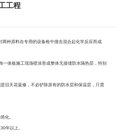
工工程
时两种原料在专用的设备枪中撞击混合起化学反应而成.
装饰一体板施工现场喷涂形成整体无接缝防水隔热层，特别
别是旧天花返修，不必铲除原有的防水层和保温层，只需
为简化。
30年以上。