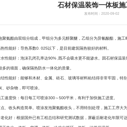
石材保温装饰一体板施
发布时间：2020-09-02
泡聚氨酯由双组分组成，甲组分为多元醇聚醚，乙组分为异氰酸酯，施工
隔热性能好：导热系数0. 025以下，是目前建筑隔热较好的材料。
防水性能好：泡沫孔闭孔率达90% ,既不会吸水更不能渗水。因石材保温
较多的墙面，确保隔热防水一体化的质量。
粘结性能好：能够和木材、金属、砖石、玻璃等材料粘结得非常牢固，特
灰、砂杂物，即可喷涂。
施工速度快：每日每工可喷涂300～500平米，有利于加快施工进度。
节点、收头构造简单。喷涂发泡聚氨酯收头，不用特别处理，施工工序大
耐老化好：根据国外已有工程总结和研究测试数据，屏蔽后耐老化年限可达