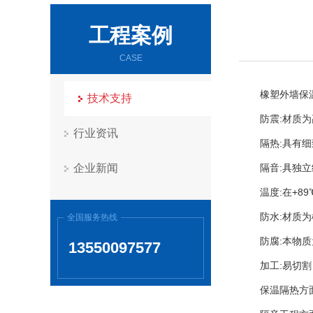
工程案例
CASE
橡塑外墙保
技术支持
防震:材质
行业资讯
隔热:具有细
企业新闻
隔音:具独
温度:在+
防水:材质
全国服务热线
防腐:本物
13550097577
加工:易切
保温隔热方