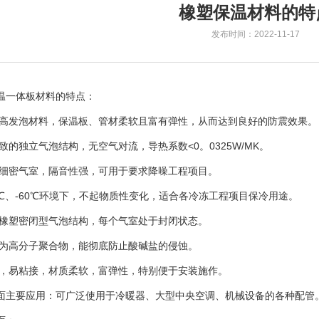
橡塑保温材料的特
发布时间：2022-11-17
温一体板材料的特点：
为高发泡材料，保温板、管材柔软且富有弹性，从而达到良好的防震效果
致的独立气泡结构，无空气对流，导热系数<0。0325W/MK。
立细密气室，隔音性强，可用于要求降噪工程项目。
89℃、-60℃环境下，不起物质性变化，适合各冷冻工程项目保冷用途。
为橡塑密闭型气泡结构，每个气室处于封闭状态。
质为高分子聚合物，能彻底防止酸碱盐的侵蚀。
割，易粘接，材质柔软，富弹性，特别便于安装施作。
面主要应用：可广泛使用于冷暖器、大型中央空调、机械设备的各种配管